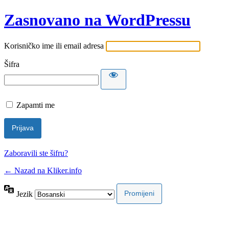
Zasnovano na WordPressu
Korisničko ime ili email adresa
Šifra
Zapamti me
Zaboravili ste šifru?
← Nazad na Kliker.info
Jezik