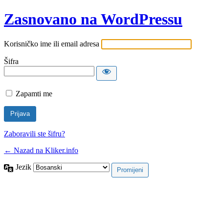
Zasnovano na WordPressu
Korisničko ime ili email adresa
Šifra
Zapamti me
Zaboravili ste šifru?
← Nazad na Kliker.info
Jezik