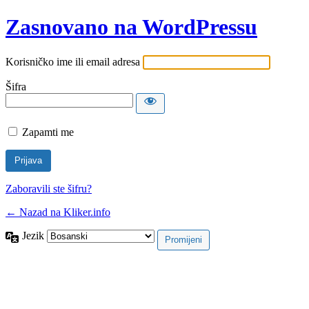
Zasnovano na WordPressu
Korisničko ime ili email adresa
Šifra
Zapamti me
Zaboravili ste šifru?
← Nazad na Kliker.info
Jezik