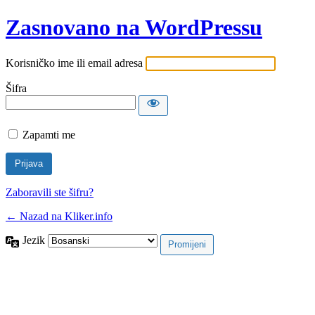
Zasnovano na WordPressu
Korisničko ime ili email adresa
Šifra
Zapamti me
Zaboravili ste šifru?
← Nazad na Kliker.info
Jezik