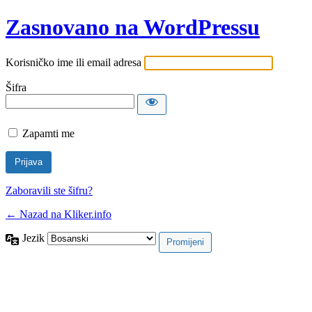
Zasnovano na WordPressu
Korisničko ime ili email adresa
Šifra
Zapamti me
Zaboravili ste šifru?
← Nazad na Kliker.info
Jezik