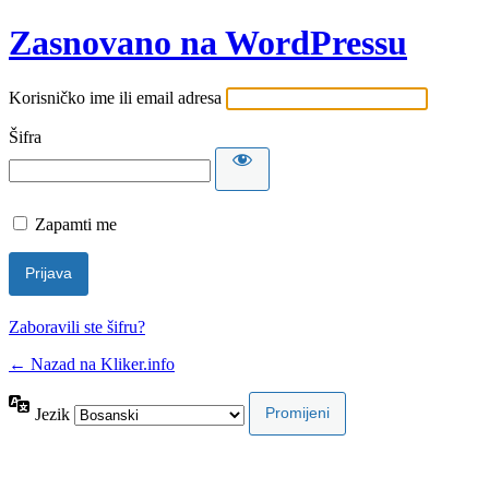
Zasnovano na WordPressu
Korisničko ime ili email adresa
Šifra
Zapamti me
Zaboravili ste šifru?
← Nazad na Kliker.info
Jezik