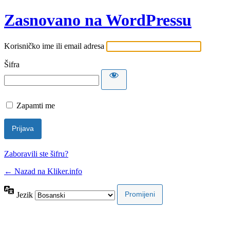
Zasnovano na WordPressu
Korisničko ime ili email adresa
Šifra
Zapamti me
Zaboravili ste šifru?
← Nazad na Kliker.info
Jezik