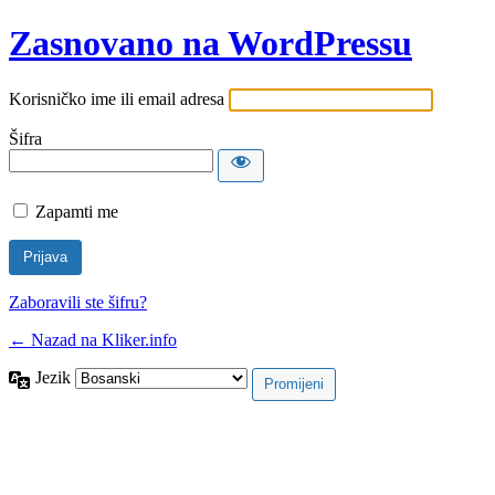
Zasnovano na WordPressu
Korisničko ime ili email adresa
Šifra
Zapamti me
Zaboravili ste šifru?
← Nazad na Kliker.info
Jezik