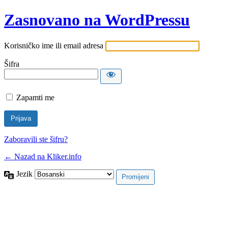
Zasnovano na WordPressu
Korisničko ime ili email adresa
Šifra
Zapamti me
Zaboravili ste šifru?
← Nazad na Kliker.info
Jezik