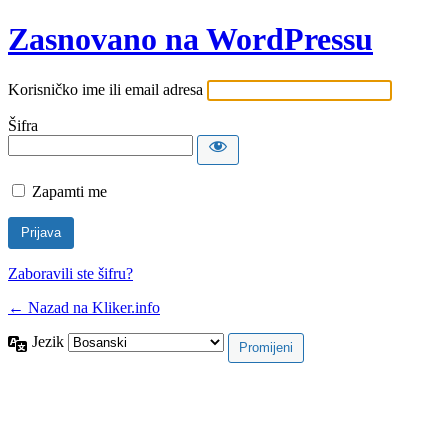
Zasnovano na WordPressu
Korisničko ime ili email adresa
Šifra
Zapamti me
Zaboravili ste šifru?
← Nazad na Kliker.info
Jezik