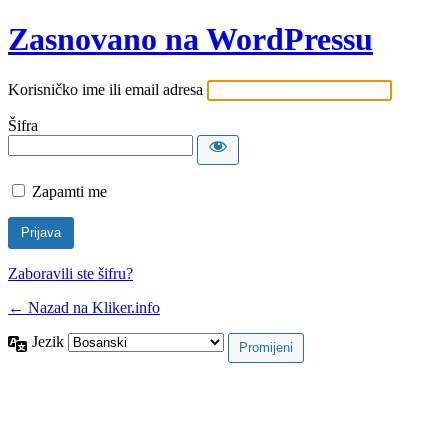
Zasnovano na WordPressu
Korisničko ime ili email adresa
Šifra
Zapamti me
Zaboravili ste šifru?
← Nazad na Kliker.info
Jezik