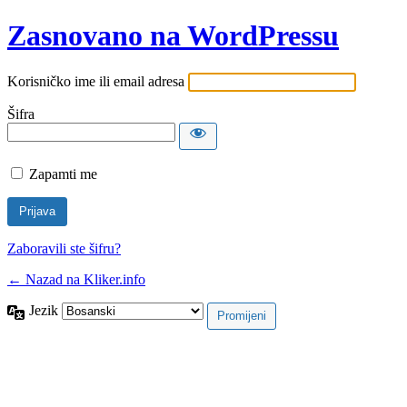
Zasnovano na WordPressu
Korisničko ime ili email adresa
Šifra
Zapamti me
Zaboravili ste šifru?
← Nazad na Kliker.info
Jezik