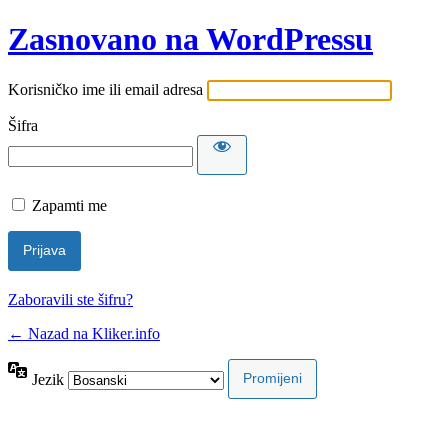
Zasnovano na WordPressu
Korisničko ime ili email adresa
Šifra
Zapamti me
Zaboravili ste šifru?
← Nazad na Kliker.info
Jezik