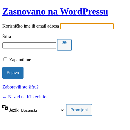
Zasnovano na WordPressu
Korisničko ime ili email adresa
Šifra
Zapamti me
Zaboravili ste šifru?
← Nazad na Kliker.info
Jezik