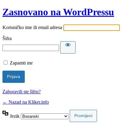
Zasnovano na WordPressu
Korisničko ime ili email adresa
Šifra
Zapamti me
Zaboravili ste šifru?
← Nazad na Kliker.info
Jezik