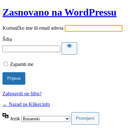
Zasnovano na WordPressu
Korisničko ime ili email adresa
Šifra
Zapamti me
Zaboravili ste šifru?
← Nazad na Kliker.info
Jezik