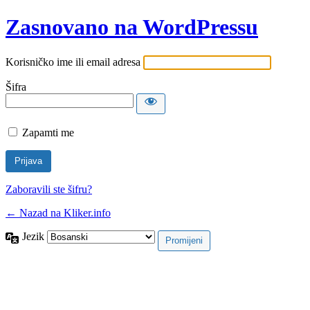
Zasnovano na WordPressu
Korisničko ime ili email adresa
Šifra
Zapamti me
Zaboravili ste šifru?
← Nazad na Kliker.info
Jezik