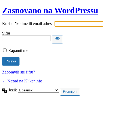
Zasnovano na WordPressu
Korisničko ime ili email adresa
Šifra
Zapamti me
Zaboravili ste šifru?
← Nazad na Kliker.info
Jezik