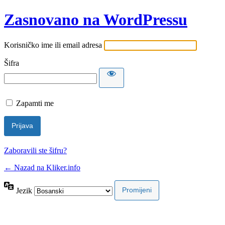
Zasnovano na WordPressu
Korisničko ime ili email adresa
Šifra
Zapamti me
Zaboravili ste šifru?
← Nazad na Kliker.info
Jezik