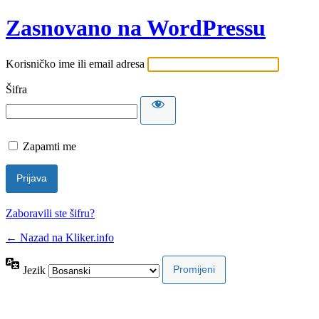
Zasnovano na WordPressu
Korisničko ime ili email adresa
Šifra
Zapamti me
Zaboravili ste šifru?
← Nazad na Kliker.info
Jezik