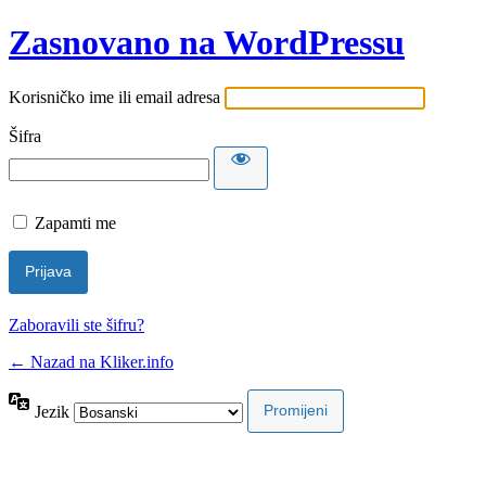
Zasnovano na WordPressu
Korisničko ime ili email adresa
Šifra
Zapamti me
Zaboravili ste šifru?
← Nazad na Kliker.info
Jezik