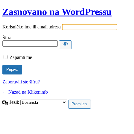
Zasnovano na WordPressu
Korisničko ime ili email adresa
Šifra
Zapamti me
Zaboravili ste šifru?
← Nazad na Kliker.info
Jezik