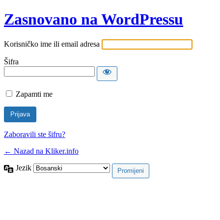
Zasnovano na WordPressu
Korisničko ime ili email adresa
Šifra
Zapamti me
Zaboravili ste šifru?
← Nazad na Kliker.info
Jezik