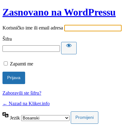
Zasnovano na WordPressu
Korisničko ime ili email adresa
Šifra
Zapamti me
Zaboravili ste šifru?
← Nazad na Kliker.info
Jezik