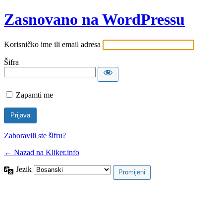
Zasnovano na WordPressu
Korisničko ime ili email adresa
Šifra
Zapamti me
Zaboravili ste šifru?
← Nazad na Kliker.info
Jezik