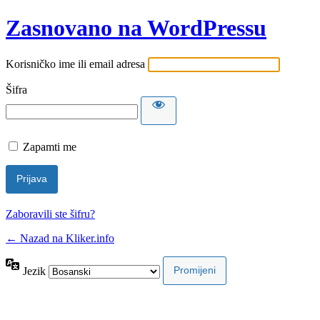
Zasnovano na WordPressu
Korisničko ime ili email adresa
Šifra
Zapamti me
Zaboravili ste šifru?
← Nazad na Kliker.info
Jezik