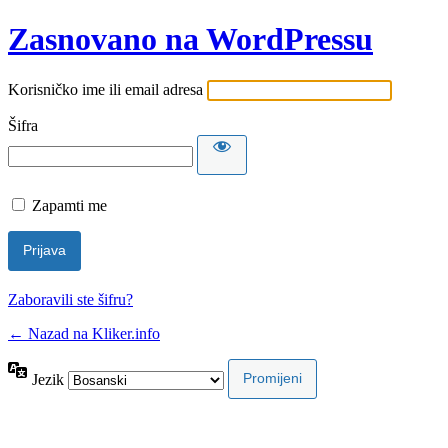
Zasnovano na WordPressu
Korisničko ime ili email adresa
Šifra
Zapamti me
Zaboravili ste šifru?
← Nazad na Kliker.info
Jezik