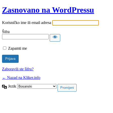
Zasnovano na WordPressu
Korisničko ime ili email adresa
Šifra
Zapamti me
Zaboravili ste šifru?
← Nazad na Kliker.info
Jezik