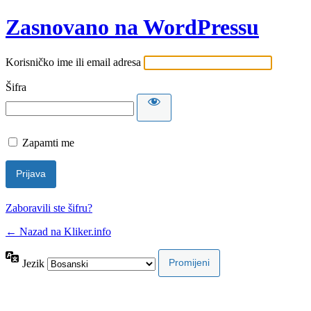
Zasnovano na WordPressu
Korisničko ime ili email adresa
Šifra
Zapamti me
Zaboravili ste šifru?
← Nazad na Kliker.info
Jezik