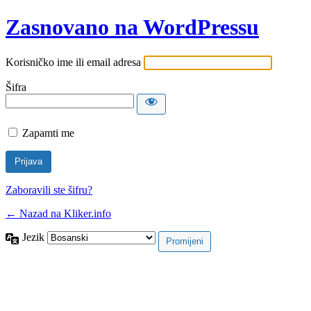
Zasnovano na WordPressu
Korisničko ime ili email adresa
Šifra
Zapamti me
Zaboravili ste šifru?
← Nazad na Kliker.info
Jezik