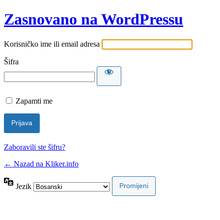
Zasnovano na WordPressu
Korisničko ime ili email adresa
Šifra
Zapamti me
Zaboravili ste šifru?
← Nazad na Kliker.info
Jezik