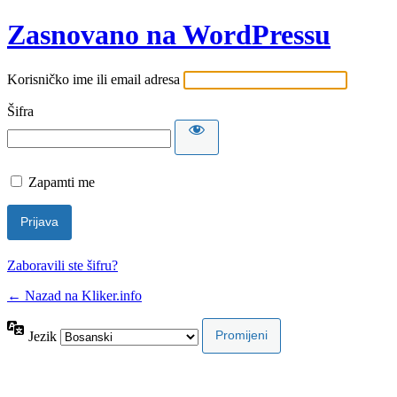
Zasnovano na WordPressu
Korisničko ime ili email adresa
Šifra
Zapamti me
Zaboravili ste šifru?
← Nazad na Kliker.info
Jezik