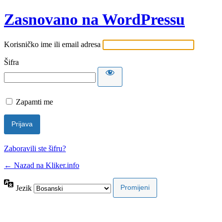
Zasnovano na WordPressu
Korisničko ime ili email adresa
Šifra
Zapamti me
Zaboravili ste šifru?
← Nazad na Kliker.info
Jezik