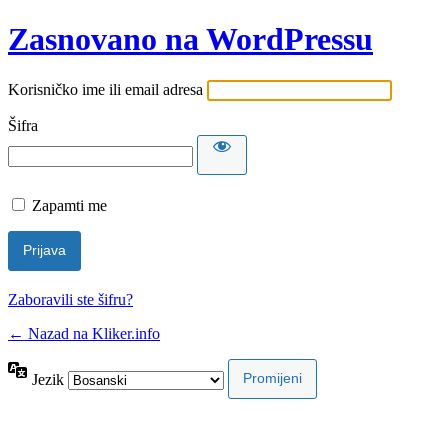
Zasnovano na WordPressu
Korisničko ime ili email adresa
Šifra
Zapamti me
Zaboravili ste šifru?
← Nazad na Kliker.info
Jezik