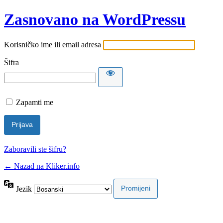
Zasnovano na WordPressu
Korisničko ime ili email adresa
Šifra
Zapamti me
Zaboravili ste šifru?
← Nazad na Kliker.info
Jezik