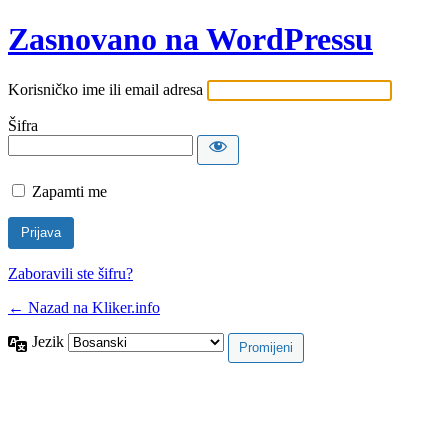
Zasnovano na WordPressu
Korisničko ime ili email adresa
Šifra
Zapamti me
Zaboravili ste šifru?
← Nazad na Kliker.info
Jezik