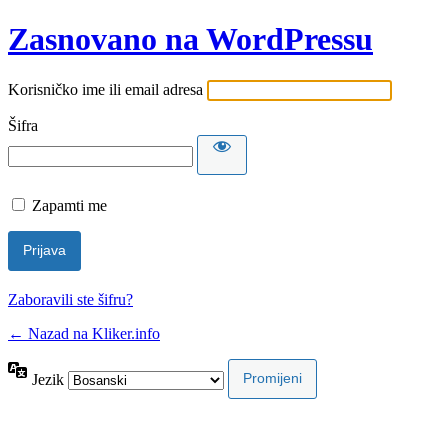
Zasnovano na WordPressu
Korisničko ime ili email adresa
Šifra
Zapamti me
Zaboravili ste šifru?
← Nazad na Kliker.info
Jezik