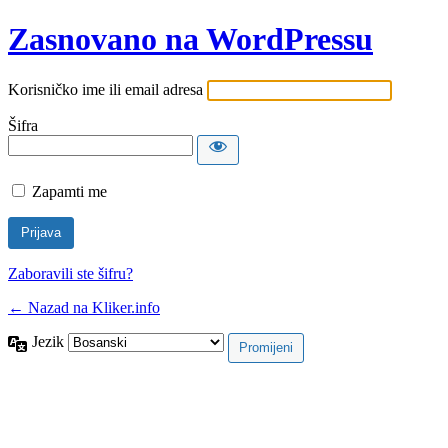
Zasnovano na WordPressu
Korisničko ime ili email adresa
Šifra
Zapamti me
Zaboravili ste šifru?
← Nazad na Kliker.info
Jezik