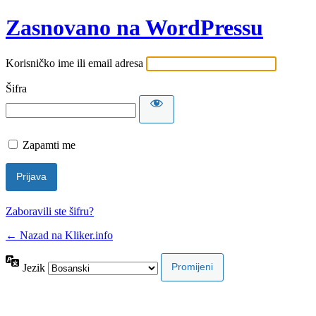
Zasnovano na WordPressu
Korisničko ime ili email adresa
Šifra
Zapamti me
Zaboravili ste šifru?
← Nazad na Kliker.info
Jezik