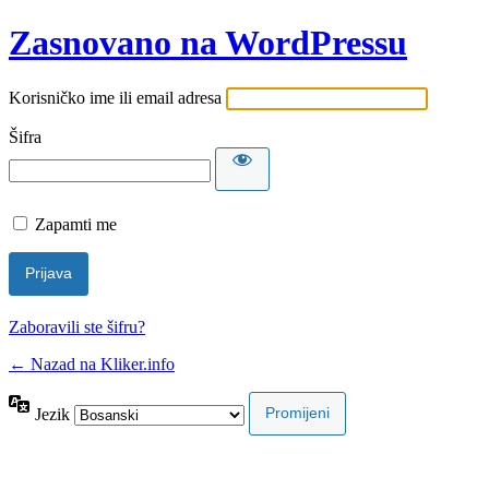
Zasnovano na WordPressu
Korisničko ime ili email adresa
Šifra
Zapamti me
Zaboravili ste šifru?
← Nazad na Kliker.info
Jezik