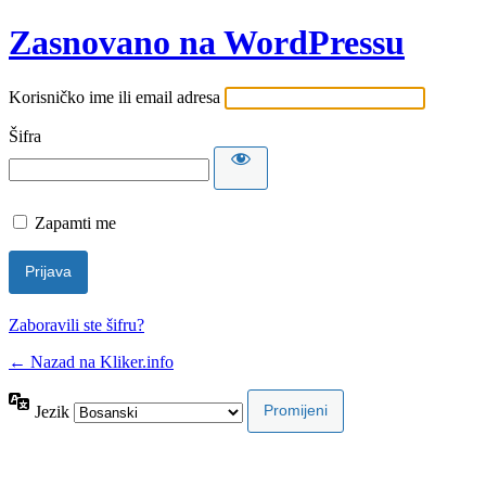
Zasnovano na WordPressu
Korisničko ime ili email adresa
Šifra
Zapamti me
Zaboravili ste šifru?
← Nazad na Kliker.info
Jezik