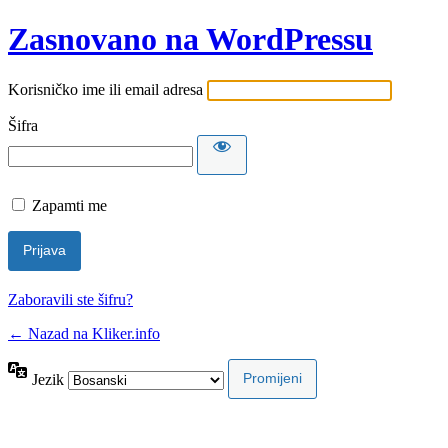
Zasnovano na WordPressu
Korisničko ime ili email adresa
Šifra
Zapamti me
Zaboravili ste šifru?
← Nazad na Kliker.info
Jezik