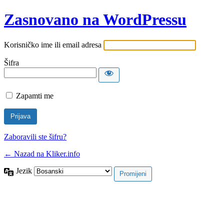
Zasnovano na WordPressu
Korisničko ime ili email adresa
Šifra
Zapamti me
Zaboravili ste šifru?
← Nazad na Kliker.info
Jezik