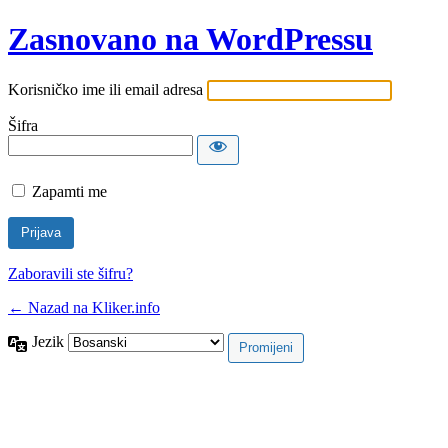
Zasnovano na WordPressu
Korisničko ime ili email adresa
Šifra
Zapamti me
Zaboravili ste šifru?
← Nazad na Kliker.info
Jezik