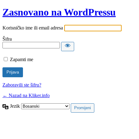
Zasnovano na WordPressu
Korisničko ime ili email adresa
Šifra
Zapamti me
Zaboravili ste šifru?
← Nazad na Kliker.info
Jezik