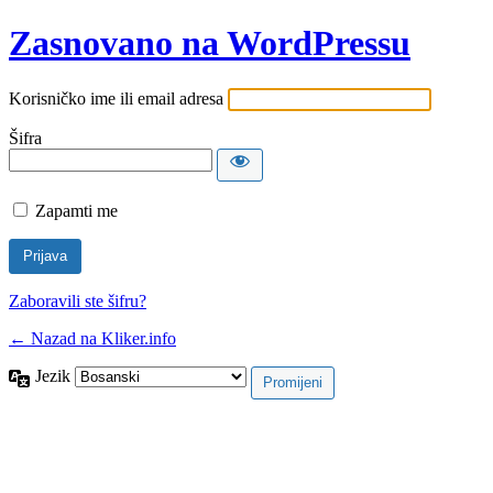
Zasnovano na WordPressu
Korisničko ime ili email adresa
Šifra
Zapamti me
Zaboravili ste šifru?
← Nazad na Kliker.info
Jezik