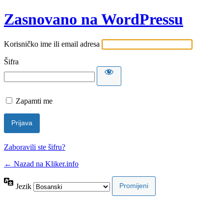
Zasnovano na WordPressu
Korisničko ime ili email adresa
Šifra
Zapamti me
Zaboravili ste šifru?
← Nazad na Kliker.info
Jezik