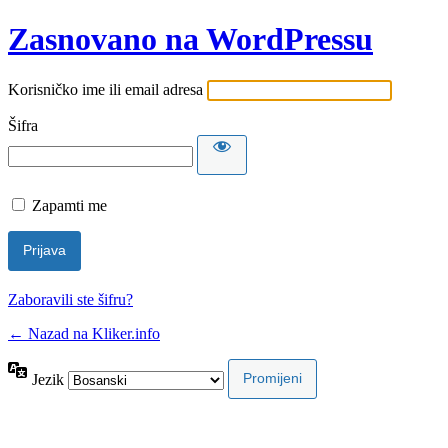
Zasnovano na WordPressu
Korisničko ime ili email adresa
Šifra
Zapamti me
Zaboravili ste šifru?
← Nazad na Kliker.info
Jezik