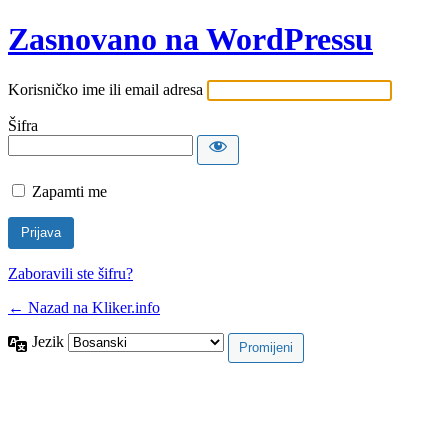
Zasnovano na WordPressu
Korisničko ime ili email adresa
Šifra
Zapamti me
Zaboravili ste šifru?
← Nazad na Kliker.info
Jezik