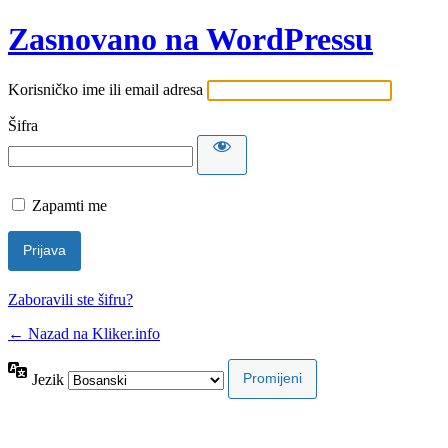
Zasnovano na WordPressu
Korisničko ime ili email adresa
Šifra
Zapamti me
Zaboravili ste šifru?
← Nazad na Kliker.info
Jezik